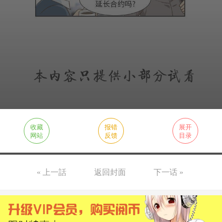
收藏
报错
展开
网站
反馈
目录
« 上一話
返回封面
下一话 »