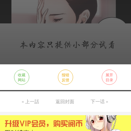
收藏
报错
展开
网站
反馈
目录
« 上一話
返回封面
下一话 »