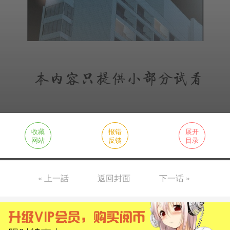
收藏
报错
展开
网站
反馈
目录
« 上一話
返回封面
下一话 »