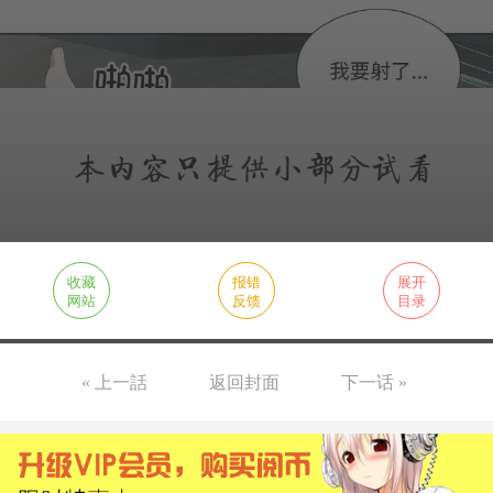
收藏
报错
展开
网站
反馈
目录
« 上一話
返回封面
下一话 »