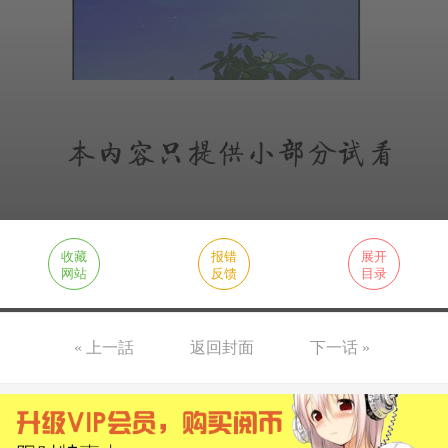
收藏
报错
展开
网站
反馈
目录
« 上一話
返回封面
下一话 »