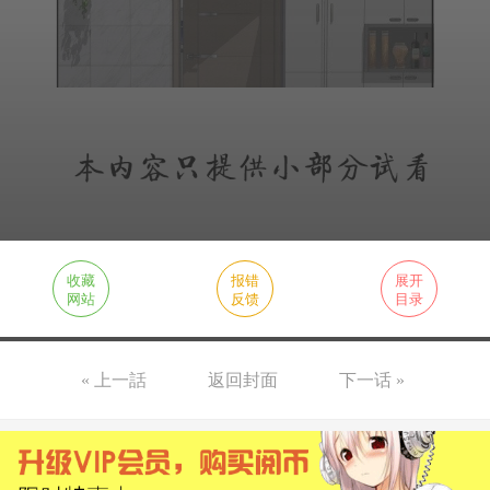
收藏
报错
展开
网站
反馈
目录
« 上一話
返回封面
下一话 »